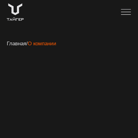
Главная
/
О компании